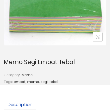
o
n
Memo Segi Empat Tebal
Category:
Memo
Tags:
empat
,
memo
,
segi
,
tebal
Description